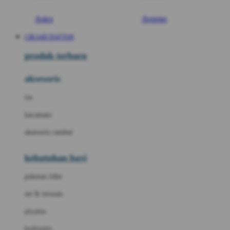
Asics
Aveeno
CIKA4D DAFTAR
produk terbaru
aksesoris
tas
kacamata
aksesoris rambut
kebutuhan bayi
pakaian tidur
set & terusan
piyama
bodysuits