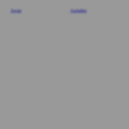
Awan
Azetabio