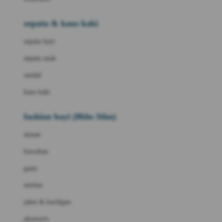
sepatu & kaus kaki
sepatu bayi
sepatu anak
sandal
kaus kaki
fashion bayi (0bln-3thn)
atasan
bawahan
gaun
setelan
jaket & kardigan
aksesoris