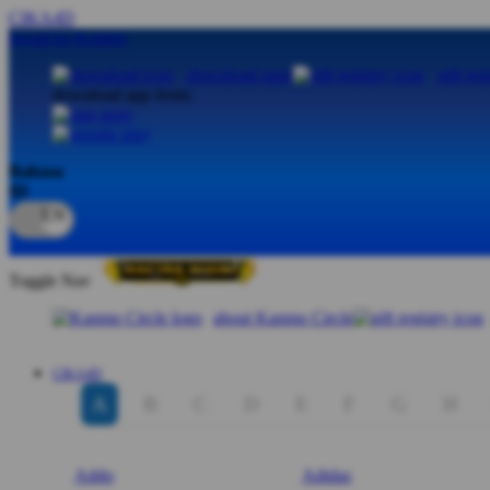
CIKA4D
lewati ke Konten
download apps
gift reg
download app from:
Bahasa
ID
Toggle Nav
about Kanmo Circle
CIKA4D
A
B
C
D
E
F
G
H
Addo
Adidas