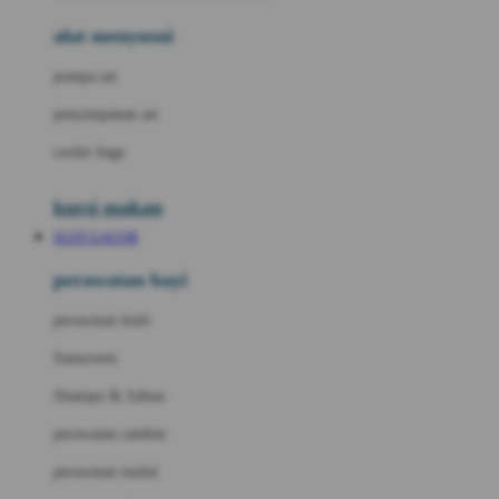
alat menyusui
pompa asi
penyimpanan asi
cooler bags
kursi makan
SLOT GACOR
perawatan bayi
perawatan kulit
Sunscreen
Shampo & Sabun
perawatan rambut
perawatan mulut