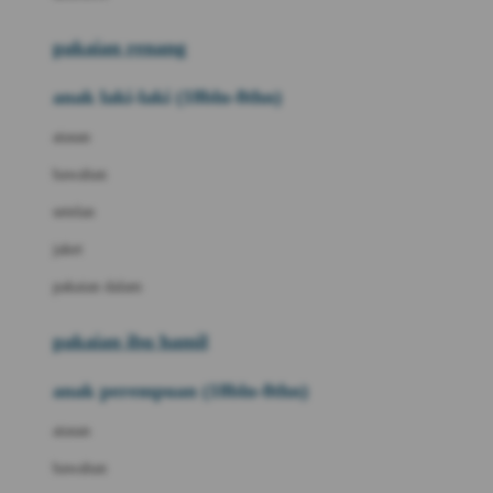
pakaian renang
anak laki-laki (18bln-8thn)
atasan
bawahan
setelan
jaket
pakaian dalam
pakaian ibu hamil
anak perempuan (18bln-8thn)
atasan
bawahan